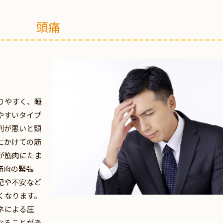
頭痛
りやすく、睡
やすいタイプ
列が悪いと頸
にかけての筋
が筋肉にたま
筋肉の緊張
配や不安など
くなります。
ネによる圧
なることがあ