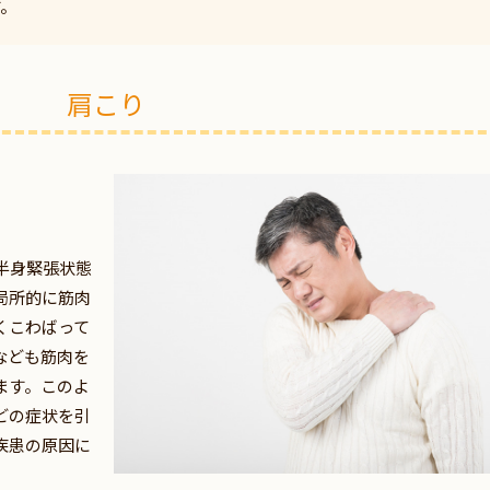
す。
肩こり
半身緊張状態
局所的に筋肉
くこわばって
なども筋肉を
ます。このよ
どの症状を引
疾患の原因に