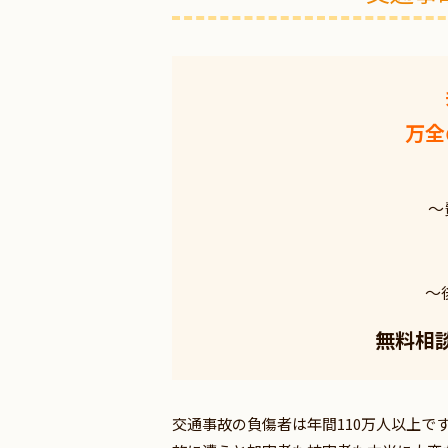
万全
～
～
無料相
交通事故の負傷者は年間110万人以上で