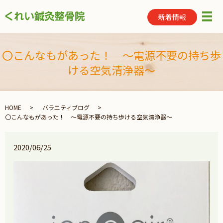
新着情報
メ
〇こんなもがあった！ ～電源不要の持ち歩
ける空気清浄器～
HOME
バラエティブログ
〇こんなもがあった！ ～電源不要の持ち歩ける空気清浄器～
2020/06/25