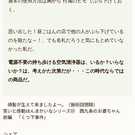
通常の使用方法は胸から”付属のヒモ”でぶら下げてお
く。
思い出した！昼ごはんの店で他の人がぶら下げている
のを観たな～！、でも名札だろうと気にもとめていな
かった私だ。
電源不要の持ち歩ける空気清浄器は、いるか？いらな
いか？は、考えかた次第だが・・・この時代ならでは
の商品だ。
頭髪が生えて来ましたよ～。（施術回想録）
笑いと感動ほんまかいなシリーズ⑮ 西九条のお婆ちゃん
前編 「くつ下事件」
シェア