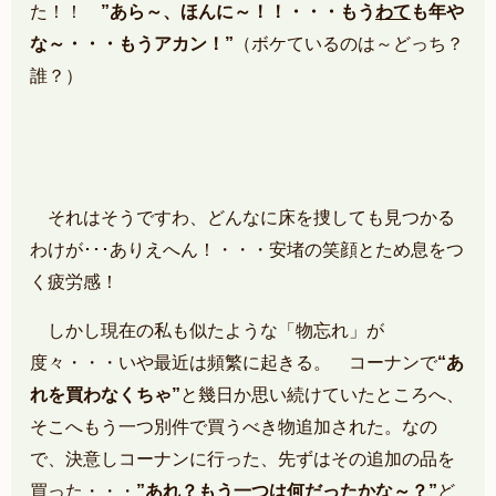
た！！
”あら～、ほんに～！！・・・もう
わて
も年や
な～・・・もうアカン！”
（ボケているのは～どっち？
誰？）
それはそうですわ、どんなに床を捜しても見つかる
わけが･･･ありえへん！・・・安堵の笑顔とため息をつ
く疲労感！
しかし現在の私も似たような「物忘れ」が
度々・・・いや最近は頻繁に起きる。 コーナンで
“あ
れを買わなくちゃ”
と幾日か思い続けていたところへ、
そこへもう一つ別件で買うべき物追加された。なの
で、決意しコーナンに行った、先ずはその追加の品を
買った・・・
”あれ？もう一つは何だったかな～？”
ど