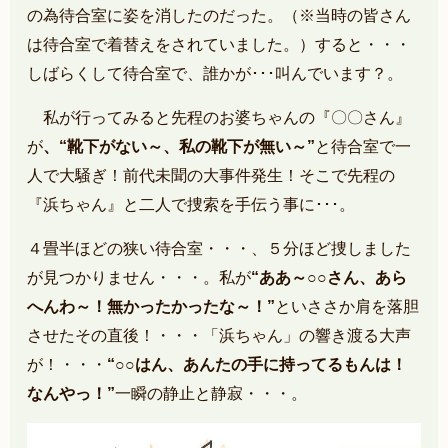
の為待合室に姿を消したのだった。（※当時の皆さん
は待合室で着替えをされていました。）すると・・・
しばらくして待合室で、誰かが･･･叫んでいます？。
私が行ってみると先程のお婆ちゃんの『〇〇さん』
が
、“靴下がない～、私の靴下が無い～”
と待合室で一
人で大騒ぎ！前代未聞の大事件発生！そこで先程の
『浜ちゃん』と二人で捜索を手伝う事に･･･。
４畳半ほどの狭い待合室・・・、５分ほど捜しました
が見つかりません・・・。私が
“ああ～○○さん、あら
へんわ～！無かったかったな～！”
といささか肩を落胆
させたその直後！・・・「浜ちゃん」の響き渡る大声
が！・・・
“○○はん、あんたの手に持ってるもんは！
なんやっ！”
一瞬の静止と静寂・・・。