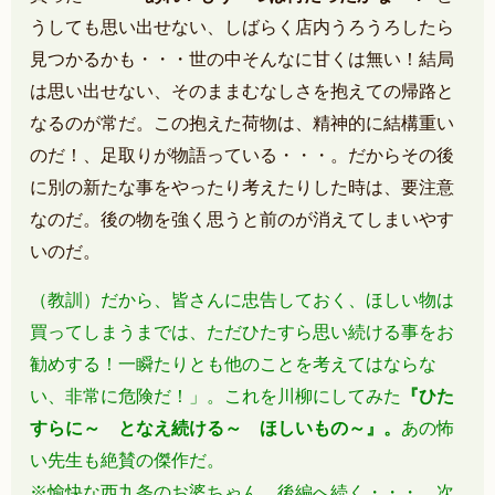
うしても思い出せない、しばらく店内うろうろしたら
見つかるかも・・・世の中そんなに甘くは無い！結局
は思い出せない、そのままむなしさを抱えての帰路と
なるのが常だ。この抱えた荷物は、精神的に結構重い
のだ！、足取りが物語っている・・・。
だからその後
に別の新たな事をやったり考えたりした時は、要注意
なのだ。後の物を強く思うと前のが消えてしまいやす
いのだ。
（教訓）だから、皆さんに忠告しておく、ほしい物は
買ってしまうまでは、ただひたすら思い続ける事をお
勧めする！一瞬たりとも他のことを考えてはならな
い、非常に危険だ！」。
これを川柳にしてみた
『ひた
すらに～ となえ続ける～ ほしいもの～』。
あの怖
い先生も絶賛の傑作だ。
※愉快な西九条のお婆ちゃん 後編へ続く・・・。次