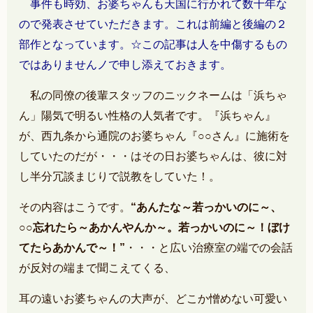
事件も時効、お婆ちゃんも天国に行かれて数十年な
ので発表させていただきます。
これは前編と後編の２
部作となっています。
☆この記事は人を中傷するもの
ではありませんノで申し添えておきます。
私の同僚の後輩スタッフのニックネームは「浜ちゃ
ん」陽気で明るい性格の人気者です。『浜ちゃん』
が、西九条から通院のお婆ちゃん『○○さん』に施術を
していたのだが・・・はその日お婆ちゃんは、彼に対
し半分冗談まじりで説教をしていた！。
その内容はこうです。
“あんたな～若っかいのに～、
○○忘れたら～あかんやんか～。若っかいのに～！ぼけ
てたらあかんで～！”
・・・と広い治療室の端での会話
が反対の端まで聞こえてくる、
耳の遠いお婆ちゃんの大声が、どこか憎めない可愛い