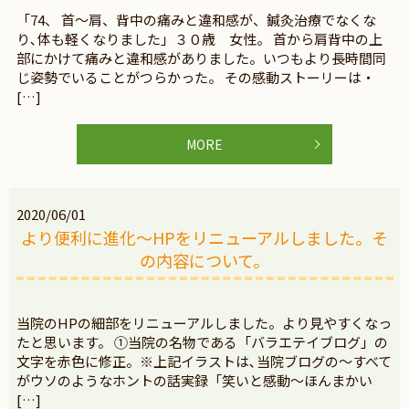
「74、 首～肩、背中の痛みと違和感が、鍼灸治療でなくな
り､体も軽くなりました」３０歳 女性。 首から肩背中の上
部にかけて痛みと違和感がありました。いつもより長時間同
じ姿勢でいることがつらかった。 その感動ストーリーは・
[…]
MORE
2020/06/01
より便利に進化～HPをリニューアルしました。そ
の内容について。
当院のHPの細部をリニューアルしました。より見やすくなっ
たと思います。 ①当院の名物である「バラエテイブログ」の
文字を赤色に修正。※上記イラストは､当院ブログの～すべて
がウソのようなホントの話実録「笑いと感動～ほんまかい
[…]