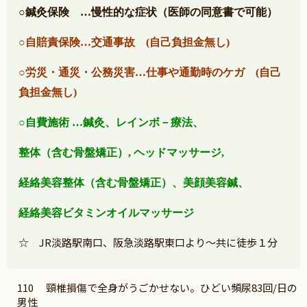
○鍼灸保険
…慢性的な症状（医師の同意書で可能）
○自賠責保険
…交通事故 (自己負担金無し)
○
労災・通災・公務災害
…仕事や通勤時のケガ (自己
負担金無し)
○自費施術
…鍼灸、レインボ－療法、
整体（含む骨盤矯正）,
ヘッドマッサージ,
経絡美容整体（含む骨盤矯正）
、美顔美容鍼、
経絡美容ビタミンオイルマッサージ
☆ JR淡路駅南口、阪急淡路駅東口より～共に徒歩１分
110 頸椎損傷で全身がうごかせない。ひどい頻尿83回/日の
男性