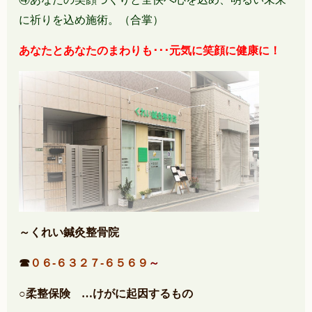
に祈りを込め施術。（合掌）
あなたとあなたのまわりも･･･元気に笑顔に健康に！
～くれい鍼灸整骨院
☎
０６-６３２７-６５６９
～
○柔整保険
…けがに起因するもの