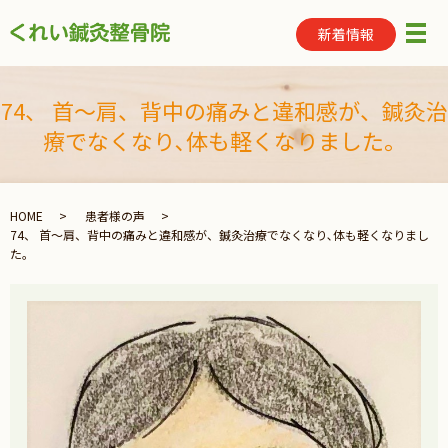
新着情報
メ
74、 首～肩、背中の痛みと違和感が、鍼灸治
療でなくなり､体も軽くなりました。
HOME
患者様の声
74、 首～肩、背中の痛みと違和感が、鍼灸治療でなくなり､体も軽くなりまし
た。