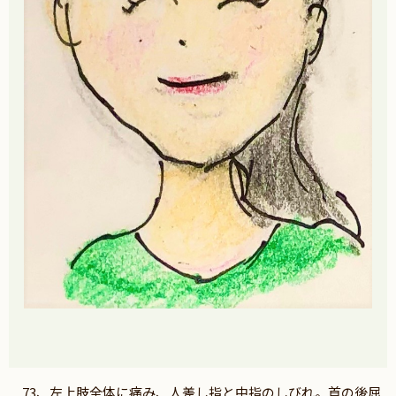
73、左上肢全体に痛み、人差し指と中指のしびれ。首の後屈