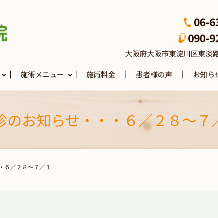
06-6
090-9
大阪府大阪市東淀川区東淡路4-3
施術メニュー
施術料金
患者様の声
お知ら
診のお知らせ・・・６／２８～７
・６／２８～７／１