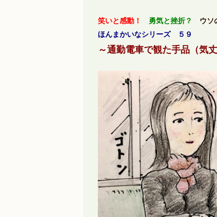
笑いと感動！
勇気と挫折？
ウソの
ほんまかいなシリーズ ５９
～通勤電車で観た手品（気丈