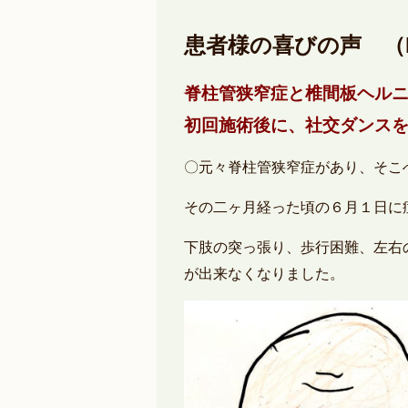
患者様の喜びの声 （
脊柱管狭窄症と椎間板ヘル
初回施術後に、社交ダンス
〇元々脊柱管狭窄症があり、そこ
その二ヶ月経った頃の６月１日に
下肢の突っ張り、歩行困難、左右
が出来なくなりました。