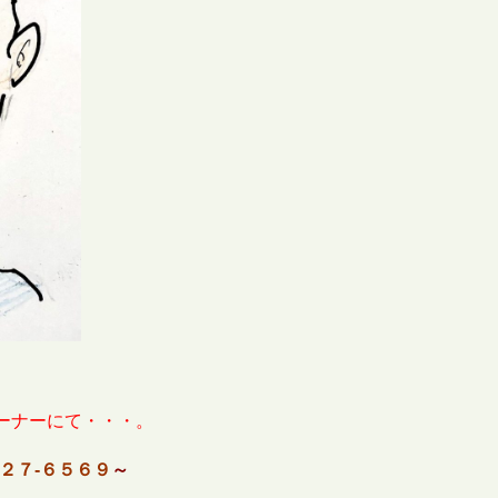
ーナーにて・・・。
３２７-６５６９
～