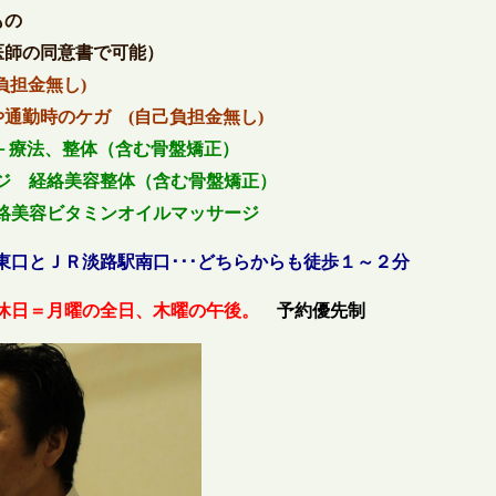
もの
医師の同意書で可能）
負担金無し)
通勤時のケガ (自己負担金無し)
－療法、整体（含む骨盤矯正）
美容整体（含む骨盤矯正）
タミンオイルマッサージ
東口とＪＲ淡路駅南口･･･どちらからも徒歩１～２分
休日＝月曜の全日、木曜の午後。
予約優先制