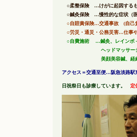
○柔整保険 …けがに起因する
○鍼灸保険 …慢性的な症状（
○自賠責保険…交通事故 (自己
○労災・通災・公務災害…仕事や
○自費施術 …鍼灸、レインボ
ヘッドマッサージ 経絡
美顔美容鍼、経絡美容ビ
アクセス＝交通至便…阪急淡路駅
日祝祭日も診療しています。
定