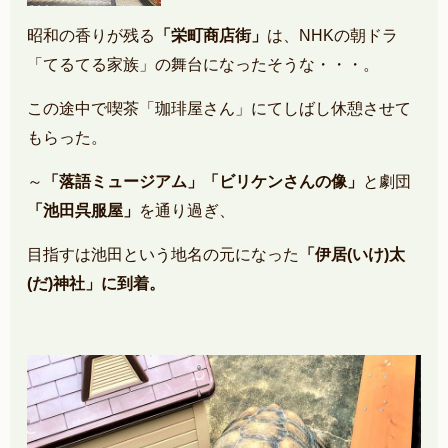
昭和の香りが残る
「栄町商店街」
は、NHKの朝ドラ
「てるてる家族」の舞台になったそうな・・・。
この途中で喫茶「珈琲屋さん」にてしばし休憩させて
もらった。
～
「落語ミュージアム」「ビリケンさんの像」
と劇団
「池田呉服屋」
を通り過ぎ、
目指すは池田という地名の元になった
「伊居(いけ)太
(だ)神社」に到着。