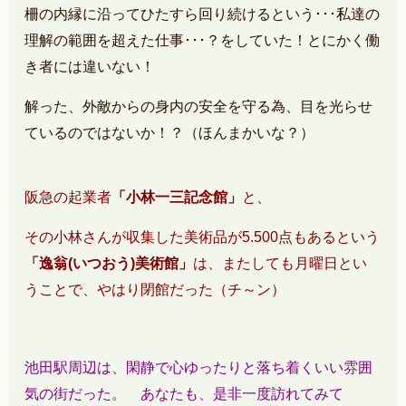
柵の内縁に沿ってひたすら回り続けるという･･･私達の
理解の範囲を超えた仕事･･･？をしていた
！とにかく働
き者には違いない！
解った、外敵からの身内の安全を守る為、目を光らせ
ているのではないか！？（ほんまかいな？）
阪急の起業者
「小林一三記念館」
と、
その小林さんが収集した美術品が5.500点もあるという
「逸翁(いつおう)美術館」
は、
またしても月曜日とい
うことで、やはり閉館だった（チ～ン）
池田駅周辺は、閑静で心ゆったりと落ち着くいい雰囲
気の街だった。
あなたも、是非一度訪れてみて