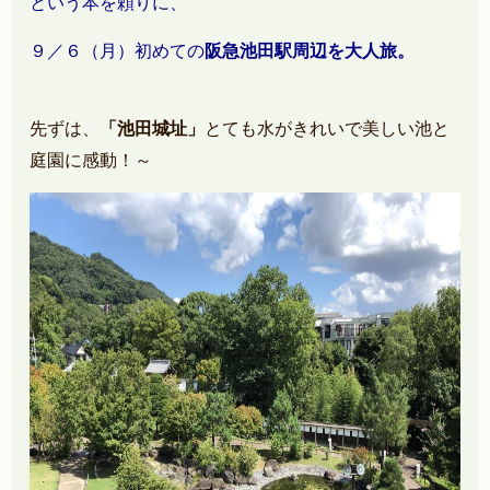
という本を頼りに、
９／６（月）初めての
阪急池田駅周辺を大人旅。
先ずは、
「池田城址」
とても水がきれいで美しい池と
庭園に感動！～