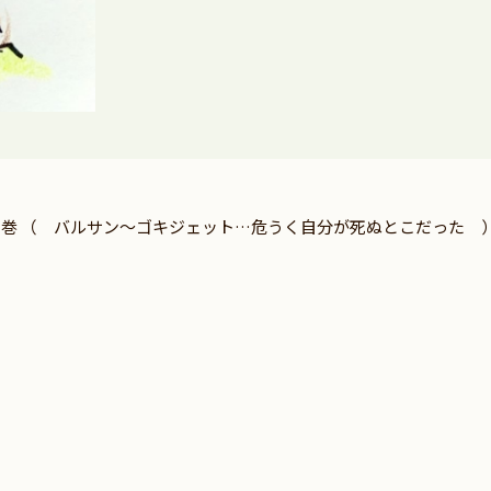
の巻 （ バルサン～ゴキジェット…危うく自分が死ぬとこだった 